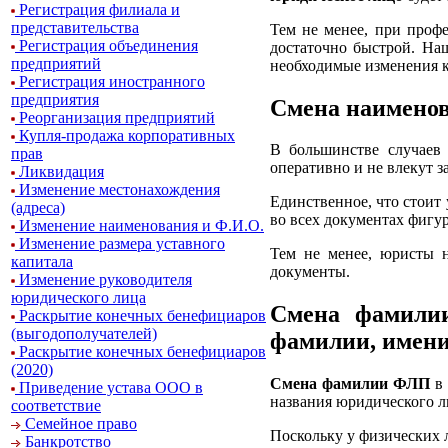
Регистрация филиала и
представительства
Тем не менее, при проф
Регистрация объединения
достаточно быстрой. На
предприятий
необходимые изменения к
Регистрация иностранного
предприятия
Смена наименов
Реорганизация предприятий
Купля-продажа корпоративных
В большинстве случае
прав
оперативно и не влекут 
Ликвидация
Изменение местонахождения
Единственное, что стоит
(адреса)
во всех документах фигу
Изменение наименования и Ф.И.О.
Изменение размера уставного
Тем не менее, юристы 
капитала
документы.
Изменение руководителя
юридического лица
Смена фамилии
Раскрытие конечных бенефициаров
(выгодополучателей)
фамилии, имени
Раскрытие конечных бенефициаров
(2020)
Смена фамилии ФЛП
в 
Приведение устава ООО в
названия юридического л
соответствие
Семейное право
Поскольку у физических 
Банкротство