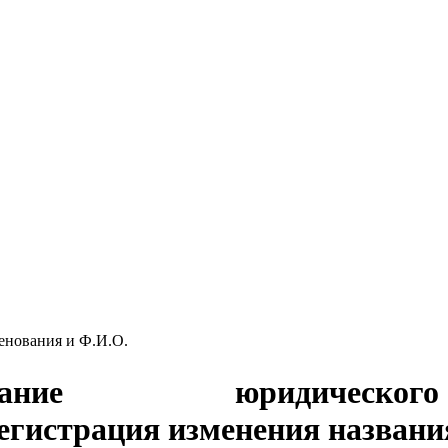
нования и Ф.И.О.
менование юриди
Регистрация изменения назван