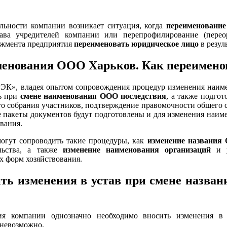
ельности компании возникает ситуация, когда
переименование
ава учредителей компании или перепрофилирование (перео
джмента предприятия
переименовать юридическое лицо
в резул
енования ООО Харьков. Как переимено
, владея опытом сопровождения процедур изменения наимено
ть при
смене наименования ООО последствия
, а также подго
го собрания участников, подтверждение правомочности общего 
 пакеты документов будут подготовлены и для изменения наим
вания.
гут сопроводить такие процедуры, как
изменение названия
льства, а также
изменение наименования организаций
и у
 форм хозяйствования.
ть изменения в устав при смене назва
я компании однозначно необходимо вносить изменения в 
 невозможно.