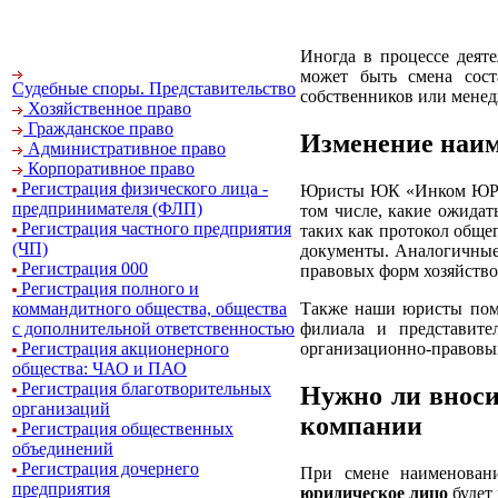
Иногда в процессе деят
может быть смена сост
Судебные споры. Представительство
собственников или мене
Хозяйственное право
Гражданское право
Изменение наим
Административное право
Корпоративное право
Регистрация физического лица -
Юристы ЮК «Инком ЮРЭК»
предпринимателя (ФЛП)
том числе, какие ожида
Регистрация частного предприятия
таких как протокол обще
(ЧП)
документы. Аналогичные
Регистрация 000
правовых форм хозяйство
Регистрация полного и
Также наши юристы помо
коммандитного общества, общества
филиала и представите
с дополнительной ответственностью
организационно-правовых
Регистрация акционерного
общества: ЧАО и ПАО
Регистрация благотворительных
Нужно ли вноси
организаций
компании
Регистрация общественных
объединений
Регистрация дочернего
При смене наименовани
предприятия
юридическое лицо
будет