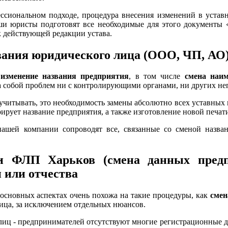
ессиональном подходе, процедура внесения изменений в устав
ши юристы подготовят все необходимые для этого документы «
 действующей редакции устава.
ания юридического лица (ООО, ЧП, АО)
в
изменение названия предприятия
, в том числе
смена наи
за собой проблем ни с контролирующими органами, ни других не
 учитывать, это необходимость замены абсолютно всех уставных
рирует название предприятия, а также изготовление новой печат
нашей компании сопроводят все, связанные со сменой назва
 ФЛП Харьков (смена данных предп
 или отчества
основных аспектах очень похожа на такие процедуры, как
смен
ица, за исключением отдельных нюансов.
лиц - предпринимателей отсутствуют многие регистрационные 