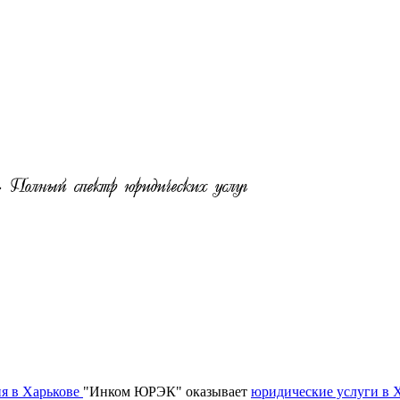
я в Харькове
"Инком ЮРЭК" оказывает
юридические услуги в 