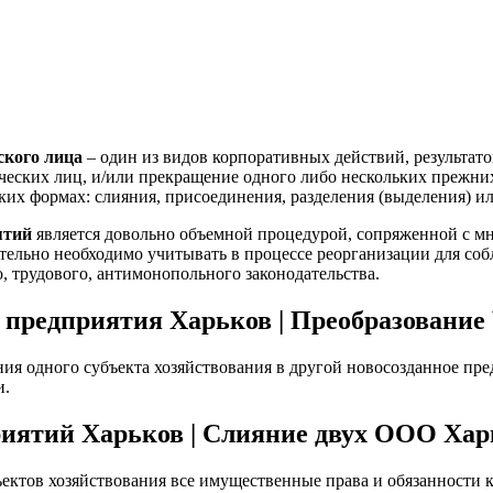
ского лица
– один из видов корпоративных действий, результато
еских лиц, и/или прекращение одного либо нескольких прежни
ких формах: слияния, присоединения, разделения (выделения) и
ятий
является довольно объемной процедурой, сопряженной с м
ательно необходимо учитывать в процессе реорганизации для со
, трудового, антимонопольного законодательства.
 предприятия Харьков | Преобразовани
ания одного субъекта хозяйствования в другой новосозданное пр
и.
иятий Харьков | Слияние двух ООО Хар
ъектов хозяйствования все имущественные права и обязанности 