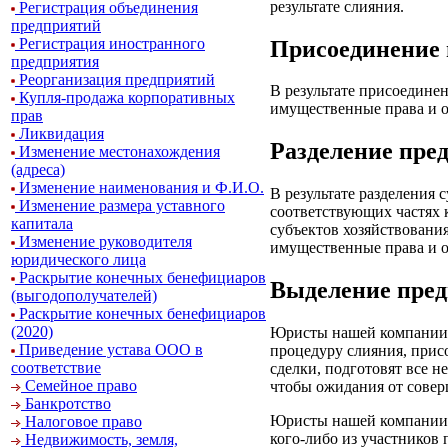
результате слияния.
Регистрация объединения
предприятий
Регистрация иностранного
Присоединение 
предприятия
Реорганизация предприятий
В результате присоединен
Купля-продажа корпоративных
имущественные права и о
прав
Ликвидация
Разделение пре
Изменение местонахождения
(адреса)
Изменение наименования и Ф.И.О.
В результате разделения 
Изменение размера уставного
соответствующих частях 
капитала
субъектов хозяйствования
Изменение руководителя
имущественные права и о
юридического лица
Раскрытие конечных бенефициаров
Выделение пред
(выгодополучателей)
Раскрытие конечных бенефициаров
(2020)
Юристы нашей компании 
Приведение устава ООО в
процедуру слияния, присо
соответствие
сделки, подготовят все 
Семейное право
чтобы ожидания от совер
Банкротство
Юристы нашей компании т
Налоговое право
кого-либо из участников
Недвижимость, земля,