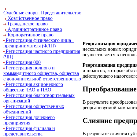
Судебные споры. Представительство
Хозяйственное право
Гражданское право
Административное право
Корпоративное право
Регистрация физического лица -
Реорганизация юридиче
предпринимателя (ФЛП)
нескольких новых юридич
Регистрация частного предприятия
осуществляется в несколь
(ЧП)
Регистрация 000
Реорганизация предпри
Регистрация полного и
и нюансов, которые обяз
коммандитного общества, общества
действующего налогового
с дополнительной ответственностью
Регистрация акционерного
Преобразование
общества: ЧАО и ПАО
Регистрация благотворительных
организаций
В результате преобразов
Регистрация общественных
реорганизуемой компани
объединений
Регистрация дочернего
Слияние предпр
предприятия
Регистрация филиала и
В результате слияния суб
представительства