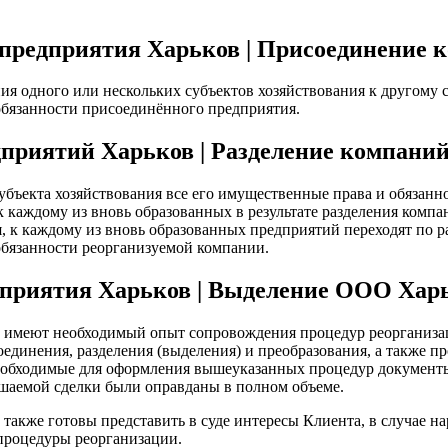
предприятия Харьков | Присоединение 
ия одного или нескольких субъектов хозяйствования к другому с
бязанности присоединённого предприятия.
дприятий Харьков | Разделение компани
субъекта хозяйствования все его имущественные права и обязанно
к каждому из вновь образованных в результате разделения компа
, к каждому из вновь образованных предприятий переходят по р
бязанности реорганизуемой компании.
приятия Харьков | Выделение ООО Хар
имеют необходимый опыт сопровождения процедур реорганизац
единения, разделения (выделения) и преобразования, а также пр
необходимые для оформления вышеуказанных процедур документы
шаемой сделки были оправданы в полном объеме.
акже готовы представить в суде интересы Клиента, в случае на
 процедуры реорганизации.