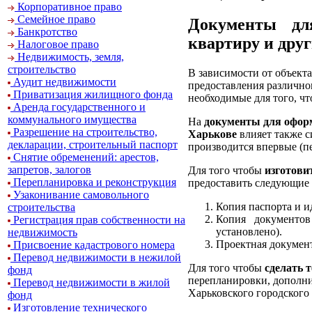
Корпоративное право
Семейное право
Документы дл
Банкротство
квартиру и дру
Налоговое право
Недвижимость, земля,
строительство
В зависимости от объект
Аудит недвижимости
предоставления различно
Приватизация жилищного фонда
необходимые для того, ч
Аренда государственного и
коммунального имущества
На
документы для оформ
Разрешение на строительство,
Харькове
влияет также с
декларации, строительный паспорт
производится впервые (п
Снятие обременений: арестов,
запретов, залогов
Для того чтобы
изготови
Перепланировка и реконструкция
предоставить следующие
Узаконивание самовольного
Копия паспорта и и
строительства
Копия документов
Регистрация прав собственности на
установлено).
недвижимость
Проектная документ
Присвоение кадастрового номера
Перевод недвижимости в нежилой
Для того чтобы
сделать 
фонд
перепланировки, дополни
Перевод недвижимости в жилой
Харьковского городского
фонд
Изготовление технического