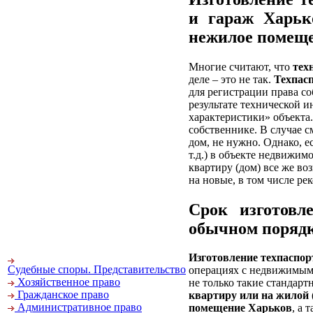
и гараж Харько
нежилое помещ
Многие считают, что
тех
деле – это не так.
Техпас
для регистрации права с
результате технической 
характеристики» объекта
собственнике. В случае 
дом, не нужно. Однако, е
т.д.) в объекте недвижим
квартиру (дом) все же во
на новые, в том числе ре
Срок изготовл
обычном порядке
Изготовление техпаспор
Судебные споры. Представительство
операциях с недвижимым
Хозяйственное право
не только такие стандарт
Гражданское право
квартиру или на жилой 
Административное право
помещение Харьков
, а 