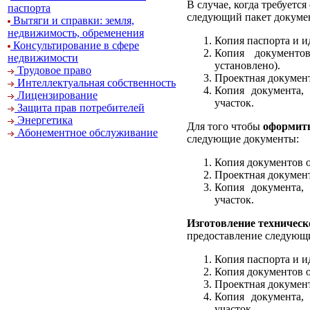
В случае, когда требуется
паспорта
следующий пакет докуме
Вытяги и справки: земля,
недвижимость, обременения
Копия паспорта и и
Консультирование в сфере
Копия документо
недвижимости
установлено).
Трудовое право
Проектная документ
Интеллектуальная собственность
Копия документа, 
Лицензирование
участок.
Защита прав потребителей
Энергетика
Для того чтобы
оформить
Абонементное обслуживание
следующие документы:
Копия документов о
Проектная документ
Копия документа, 
участок.
Изготовление техническ
предоставление следующ
Копия паспорта и и
Копия документов о
Проектная документ
Копия документа, 
участок.