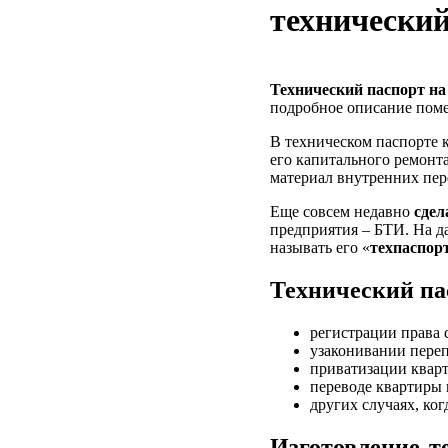
технический
Технический паспорт на
подробное описание пом
В техническом паспорте к
его капитального ремонта
материал внутренних пер
Еще совсем недавно
сдел
предприятия – БТИ. На д
называть его «
техпаспор
Технический па
регистрации права 
узаконивании переп
приватизации квар
переводе квартиры 
других случаях, ког
Изготовление т